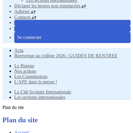
Les sections internationales
Déclarer les heures non remplacées
▴
▾
Adhérer
▴
▾
Contacts
▴
▾
Se connecter
Actu
Bienvenue au collège 2026 : GUIDES DE RENTREE
Le Bureau
Nos actions
Les Commissions
L'APE dans la presse !
La Cité Scolaire Internationale
Les sections internationales
Plan du site
Plan du site
Accueil